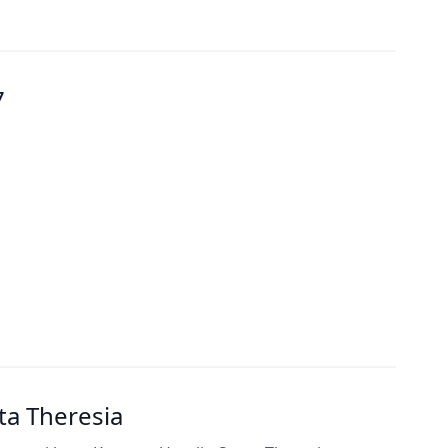
7
a Theresia