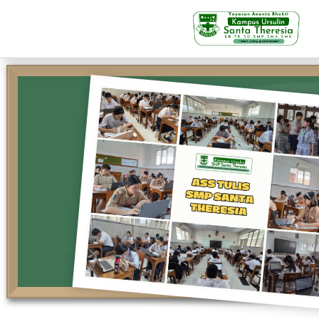
KB-TK
Beranda
Profil
Visi Misi & Nilai Servia
Struktur Organisasi
Fasilitas
Kegiatan Siswa