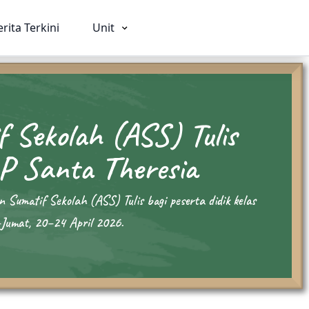
erita Terkini
Unit
 Sekolah (ASS) Tulis
ia
SMA
SMK
P Santa Theresia
026
Beranda
Beranda
Profil
Profil
umatif Sekolah (ASS) Tulis bagi peserta didik kelas
rviam
Visi Misi & Nilai Serviam
Visi Misi & Nil
Jumat, 20–24 April 2026.
i
Struktur Organisasi
Struktur Organ
n
Fasilitas
Fasilitas
Kegiatan
Kegiatan