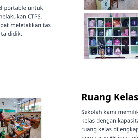
el portable untuk
melakukan CTPS.
empat meletakkan tas
ta didik.
Ruang Kela
Sekolah kami memilik
kelas dengan kapasita
ruang kelas dilengkap
berukuran 65 inch
,
gl