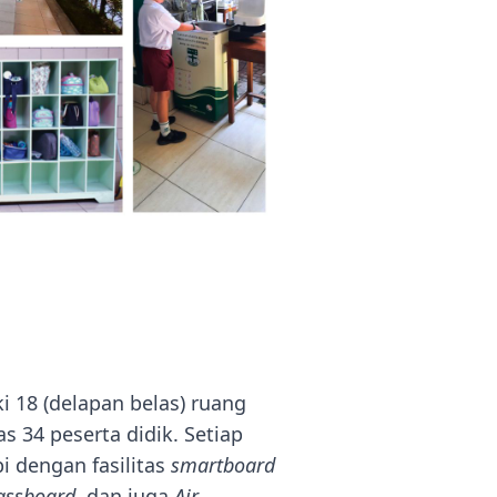
s
i 18 (delapan belas) ruang
s 34 peserta didik. Setiap
i dengan fasilitas
smartboard
assboard
, dan juga
Air