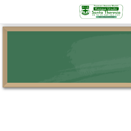
KB-TK
Beranda
Profil
Visi Misi & Nilai Servia
Struktur Organisasi
Fasilitas
Kegiatan Siswa