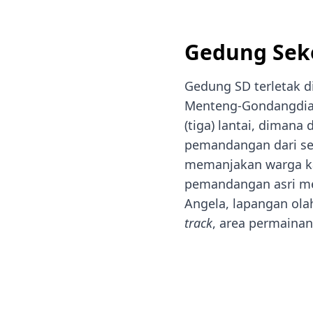
Kampus Ursulin Santa Theresia
Prestasi
Prestasi
Pelindung sekolah Santa
Ekstrakurikuler
Ekstrakurikuler
Gedung Sek
Theresia
Theresia dari kanak-kanak Yesus
Pengumuman Kelulusan SD
adalah Santa pelindung dari
Gedung SD terletak di
Kampus Ursulin Santa Theresia
Menteng-Gondangdia, 
(tiga) lantai, dimana d
pemandangan dari sel
memanjakan warga 
pemandangan asri m
Angela, lapangan ola
track
, area permainan