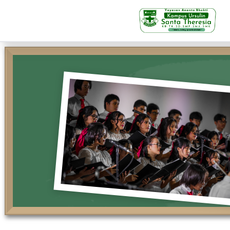
KB-TK
Beranda
Profil
Visi Misi & Nilai Servia
Struktur Organisasi
Fasilitas
Kegiatan Siswa