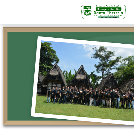
KB-TK
Beranda
Profil
Visi Misi & Nilai Servia
Struktur Organisasi
Fasilitas
Kegiatan Siswa