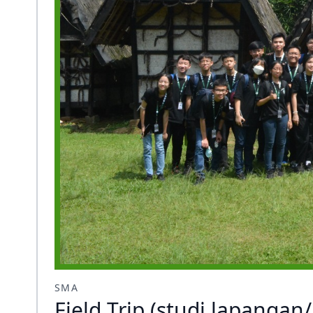
SMA
Field Trip (studi lapangan/