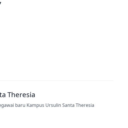
7
a Theresia
egawai baru Kampus Ursulin Santa Theresia