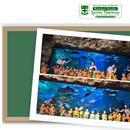
KB-TK
Beranda
Profil
Visi Misi & Nilai Servia
Struktur Organisasi
Fasilitas
Kegiatan Siswa