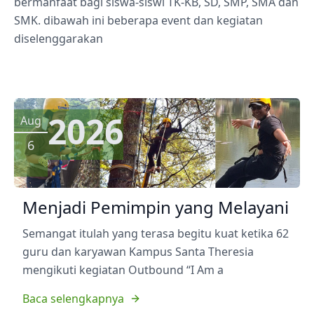
bermanfaat bagi siswa-siswi TK-KB, SD, SMP, SMA dan
SMK. dibawah ini beberapa event dan kegiatan
diselenggarakan
2026
Aug
6
Menjadi Pemimpin yang Melayani
Semangat itulah yang terasa begitu kuat ketika 62
guru dan karyawan Kampus Santa Theresia
mengikuti kegiatan Outbound “I Am a
Baca selengkapnya