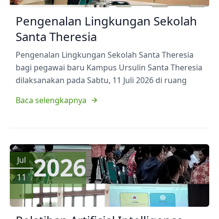
Pengenalan Lingkungan Sekolah
Santa Theresia
Pengenalan Lingkungan Sekolah Santa Theresia
bagi pegawai baru Kampus Ursulin Santa Theresia
dilaksanakan pada Sabtu, 11 Juli 2026 di ruang
Baca selengkapnya
2026
Jul
11