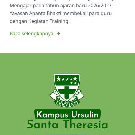
Mengajar pada tahun ajaran baru 2026/2027,
Yayasan Ananta Bhakti membekali para guru
dengan Kegiatan Training
Baca selengkapnya