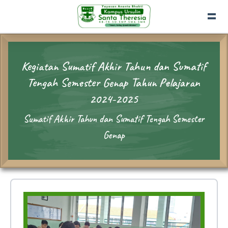
Kegiatan Sumatif Akhir Tahun dan Sumatif
Tengah Semester Genap Tahun Pelajaran
2024-2025
Sumatif Akhir Tahun dan Sumatif Tengah Semester
Genap