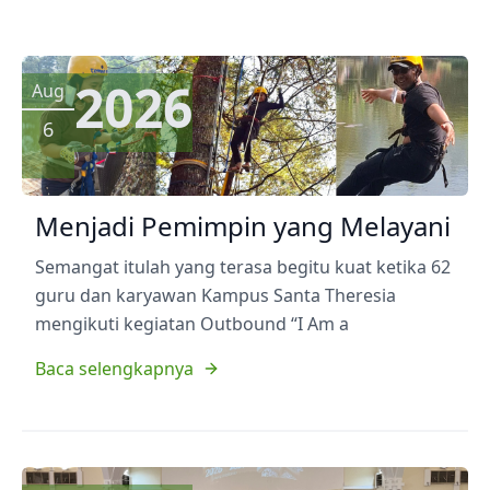
2026
Aug
6
Menjadi Pemimpin yang Melayani
Semangat itulah yang terasa begitu kuat ketika 62
guru dan karyawan Kampus Santa Theresia
mengikuti kegiatan Outbound “I Am a
Baca selengkapnya