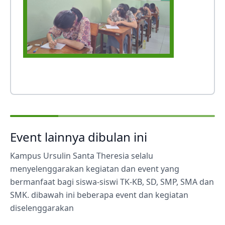
Event lainnya dibulan ini
Kampus Ursulin Santa Theresia selalu
menyelenggarakan kegiatan dan event yang
bermanfaat bagi siswa-siswi TK-KB, SD, SMP, SMA dan
SMK. dibawah ini beberapa event dan kegiatan
diselenggarakan