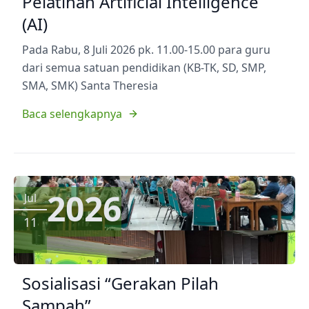
Pelatihan Artificial Intelligence
(AI)
Pada Rabu, 8 Juli 2026 pk. 11.00-15.00 para guru
dari semua satuan pendidikan (KB-TK, SD, SMP,
SMA, SMK) Santa Theresia
Baca selengkapnya
2026
Jul
11
Sosialisasi “Gerakan Pilah
Sampah”