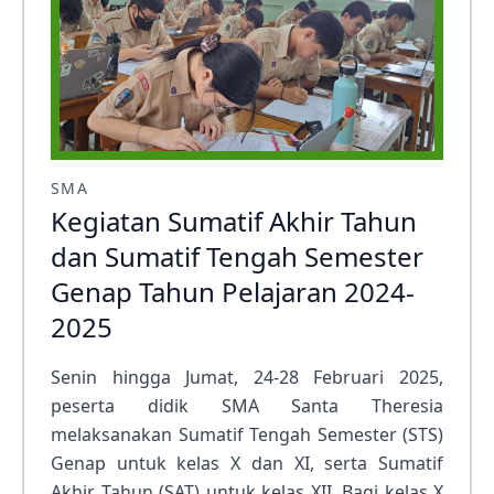
SMA
Kegiatan Sumatif Akhir Tahun
dan Sumatif Tengah Semester
Genap Tahun Pelajaran 2024-
2025
Senin hingga Jumat, 24-28 Februari 2025,
peserta didik SMA Santa Theresia
melaksanakan Sumatif Tengah Semester (STS)
Genap untuk kelas X dan XI, serta Sumatif
Akhir Tahun (SAT) untuk kelas XII. Bagi kelas X