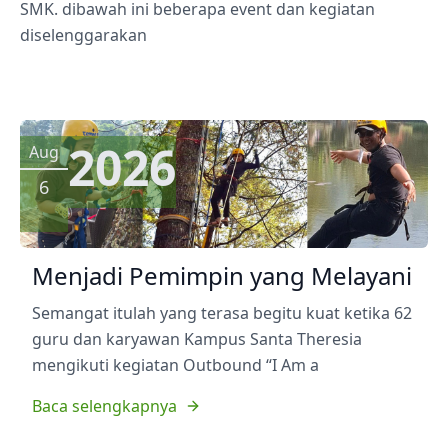
SMK. dibawah ini beberapa event dan kegiatan
diselenggarakan
2026
Aug
6
Menjadi Pemimpin yang Melayani
Semangat itulah yang terasa begitu kuat ketika 62
guru dan karyawan Kampus Santa Theresia
mengikuti kegiatan Outbound “I Am a
Baca selengkapnya