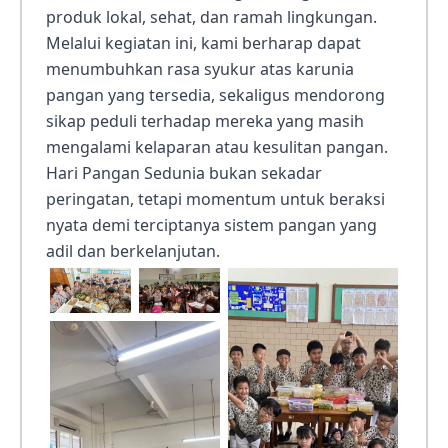
produk lokal, sehat, dan ramah lingkungan.
Melalui kegiatan ini, kami berharap dapat
menumbuhkan rasa syukur atas karunia
pangan yang tersedia, sekaligus mendorong
sikap peduli terhadap mereka yang masih
mengalami kelaparan atau kesulitan pangan.
Hari Pangan Sedunia bukan sekadar
peringatan, tetapi momentum untuk beraksi
nyata demi terciptanya sistem pangan yang
adil dan berkelanjutan.