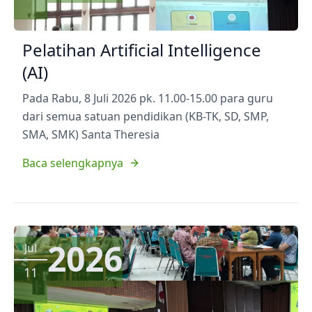
Pelatihan Artificial Intelligence
(AI)
Pada Rabu, 8 Juli 2026 pk. 11.00-15.00 para guru
dari semua satuan pendidikan (KB-TK, SD, SMP,
SMA, SMK) Santa Theresia
Baca selengkapnya
2026
Jul
11