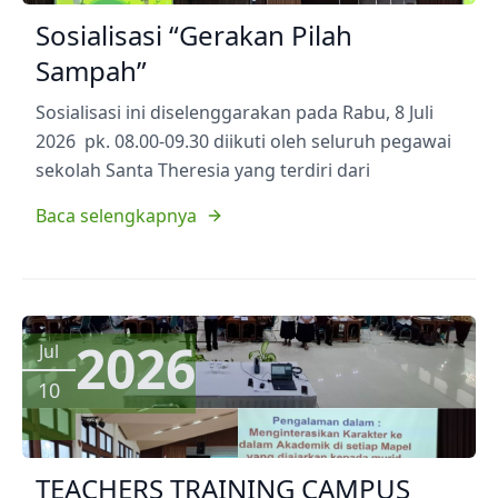
Sosialisasi “Gerakan Pilah
Sampah”
Sosialisasi ini diselenggarakan pada Rabu, 8 Juli
2026 pk. 08.00-09.30 diikuti oleh seluruh pegawai
sekolah Santa Theresia yang terdiri dari
Baca selengkapnya
2026
Jul
10
TEACHERS TRAINING CAMPUS