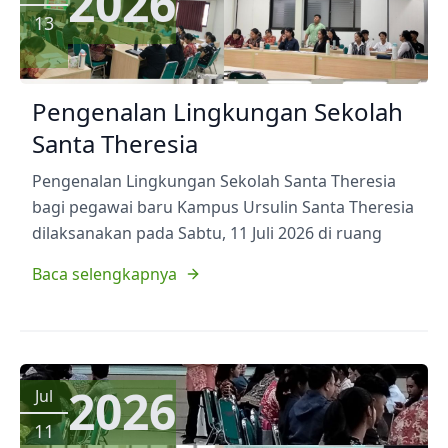
2026
13
Pengenalan Lingkungan Sekolah
Santa Theresia
Pengenalan Lingkungan Sekolah Santa Theresia
bagi pegawai baru Kampus Ursulin Santa Theresia
dilaksanakan pada Sabtu, 11 Juli 2026 di ruang
Baca selengkapnya
2026
Jul
11