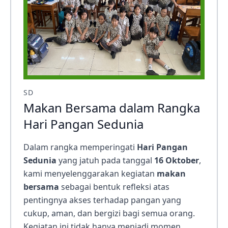
SD
Makan Bersama dalam Rangka
Hari Pangan Sedunia
Dalam rangka memperingati
Hari Pangan
Sedunia
yang jatuh pada tanggal
16 Oktober
,
kami menyelenggarakan kegiatan
makan
bersama
sebagai bentuk refleksi atas
pentingnya akses terhadap pangan yang
cukup, aman, dan bergizi bagi semua orang.
Kegiatan ini tidak hanya menjadi momen