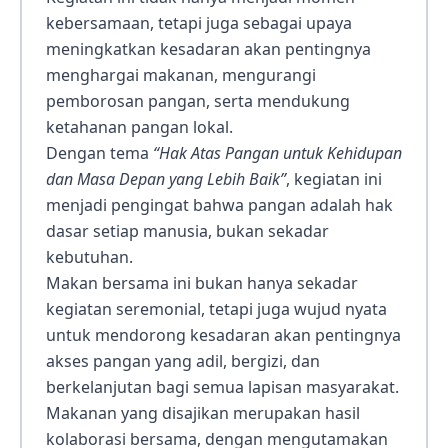
kebersamaan, tetapi juga sebagai upaya
meningkatkan kesadaran akan pentingnya
menghargai makanan, mengurangi
pemborosan pangan, serta mendukung
ketahanan pangan lokal.
Dengan tema
“Hak Atas Pangan untuk Kehidupan
dan Masa Depan yang Lebih Baik”
, kegiatan ini
menjadi pengingat bahwa pangan adalah hak
dasar setiap manusia, bukan sekadar
kebutuhan.
Makan bersama ini bukan hanya sekadar
kegiatan seremonial, tetapi juga wujud nyata
untuk mendorong kesadaran akan pentingnya
akses pangan yang adil, bergizi, dan
berkelanjutan bagi semua lapisan masyarakat.
Makanan yang disajikan merupakan hasil
kolaborasi bersama, dengan mengutamakan