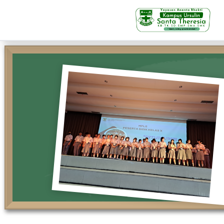
KB-TK
Beranda
Profil
Visi Misi & Nilai Servia
Struktur Organisasi
Fasilitas
Kegiatan Siswa