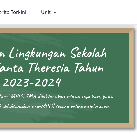
erita Terkini
Unit
 Lingkungan Sekolah
nta Theresia Tahun
ia
SMA
SMK
 2023-2024
026
Beranda
Beranda
Profil
Profil
ture” MPLS SMA dilaksanakan selama tiga hari, yaitu
rviam
Visi Misi & Nilai Serviam
Visi Misi & Nil
h dilaksanakan pra-MPLS secara online melalui zoom.
i
Struktur Organisasi
Struktur Organ
n
Fasilitas
Fasilitas
Kegiatan
Kegiatan