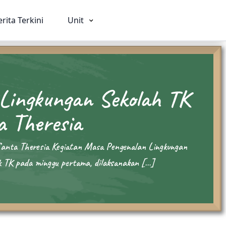
erita Terkini
Unit
Lingkungan Sekolah TK
ia
SMA
SMK
 Theresia
026
Beranda
Beranda
Profil
Profil
anta Theresia Kegiatan Masa Pengenalan Lingkungan
rviam
Visi Misi & Nilai Serviam
Visi Misi & Nil
 TK pada minggu pertama, dilaksanakan […]
i
Struktur Organisasi
Struktur Organ
n
Fasilitas
Fasilitas
Kegiatan
Kegiatan