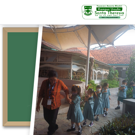
KB-TK
Beranda
Profil
Visi Misi & Nilai Servia
Struktur Organisasi
Fasilitas
Kegiatan Siswa