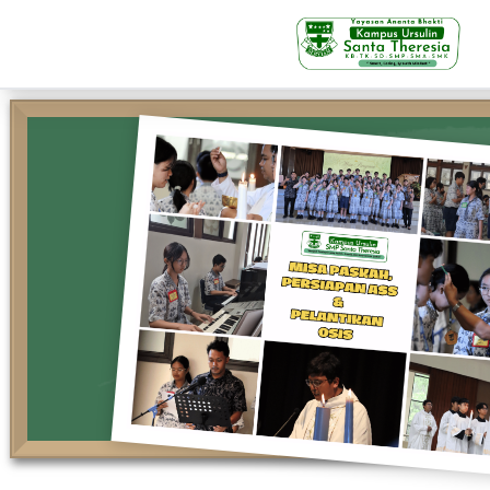
KB-TK
Beranda
Profil
Visi Misi & Nilai Servia
Struktur Organisasi
Fasilitas
Kegiatan Siswa