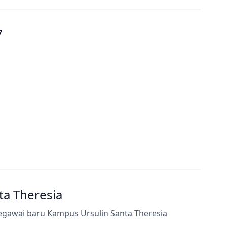
7
a Theresia
egawai baru Kampus Ursulin Santa Theresia