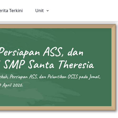
erita Terkini
Unit
Persiapan ASS, dan
ia
SMA
SMK
 SMP Santa Theresia
026
Beranda
Beranda
Profil
Profil
kah, Persiapan ASS, dan Pelantikan OSIS pada Jumat,
rviam
Visi Misi & Nilai Serviam
Visi Misi & Nil
 April 2026.
i
Struktur Organisasi
Struktur Organ
n
Fasilitas
Fasilitas
Kegiatan
Kegiatan