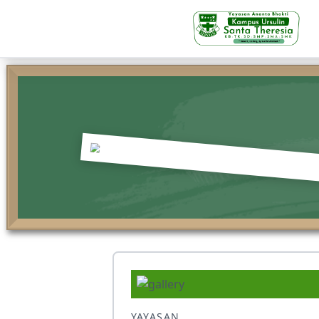
KB-TK
Beranda
Profil
Visi Misi & Nilai Servia
Struktur Organisasi
Fasilitas
Kegiatan Siswa
YAYASAN
Prestasi