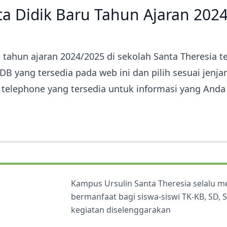
a Didik Baru Tahun Ajaran 202
Pelindung sekolah Santa
Ekstrakurikuler
Ekstrakurikuler
Theresia
Theresia dari kanak-kanak Yesus
Pengumuman Kelulusan SD
adalah Santa pelindung dari
Kampus Ursulin Santa Theresia
tahun ajaran 2024/2025 di sekolah Santa Theresia t
B yang tersedia pada web ini dan pilih sesuai jenja
telephone yang tersedia untuk informasi yang Anda
Kampus Ursulin Santa Theresia selalu 
bermanfaat bagi siswa-siswi TK-KB, SD,
kegiatan diselenggarakan