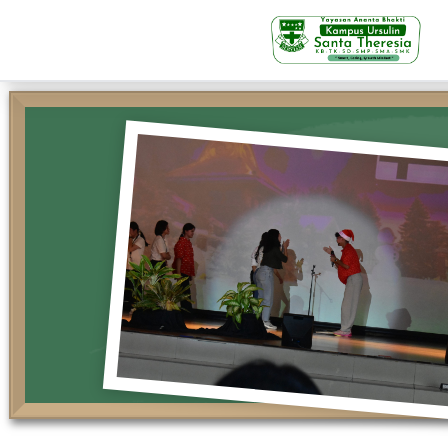
KB-TK
Beranda
Profil
Visi Misi & Nilai Servia
Struktur Organisasi
Fasilitas
Kegiatan Siswa