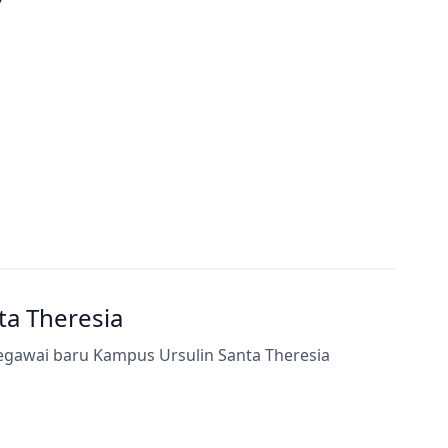
7
a Theresia
egawai baru Kampus Ursulin Santa Theresia