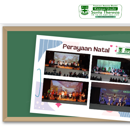
KB-TK
Beranda
Profil
Visi Misi & Nilai Servia
Struktur Organisasi
Fasilitas
Kegiatan Siswa