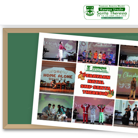
KB-TK
Beranda
Profil
Visi Misi & Nilai Servia
Struktur Organisasi
Fasilitas
Kegiatan Siswa