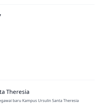
7
a Theresia
egawai baru Kampus Ursulin Santa Theresia