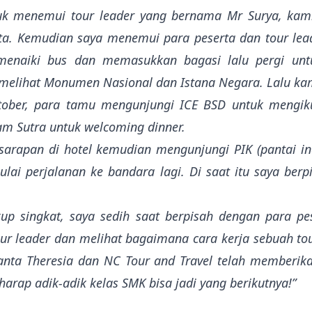
tuk menemui tour leader yang bernama Mr Surya, kam
ta. Kemudian saya menemui para peserta dan tour lead
menaiki bus dan memasukkan bagasi lalu pergi untu
l, melihat Monumen Nasional dan Istana Negara. Lalu 
ober, para tamu mengunjungi ICE BSD untuk mengikut
am Sutra untuk welcoming dinner.
 sarapan di hotel kemudian mengunjungi PIK (pantai i
ai perjalanan ke bandara lagi. Di saat itu saya berp
 singkat, saya sedih saat berpisah dengan para pes
r leader dan melihat bagaimana cara kerja sebuah tou
nta Theresia dan NC Tour and Travel telah memberika
arap adik-adik kelas SMK bisa jadi yang berikutnya!”