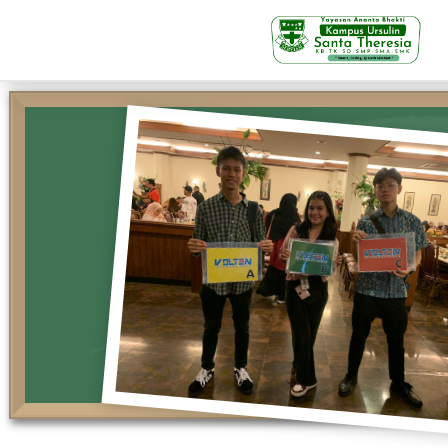
KB-TK
Beranda
Profil
Visi Misi & Nilai Servia
Struktur Organisasi
Fasilitas
Kegiatan Siswa