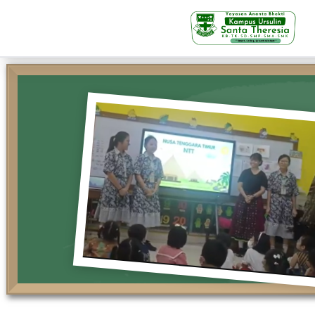
KB-TK
Beranda
Profil
Visi Misi & Nilai Servia
Struktur Organisasi
Fasilitas
Kegiatan Siswa