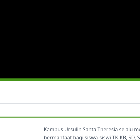
Kampus Ursulin Santa Theresia selalu 
bermanfaat bagi siswa-siswi TK-KB, SD,