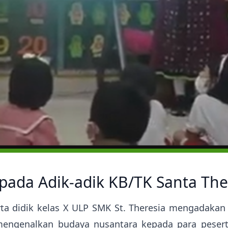
pada Adik-adik KB/TK Santa The
ta didik kelas X ULP SMK St. Theresia mengadakan 
n mengenalkan budaya nusantara kepada para pesert