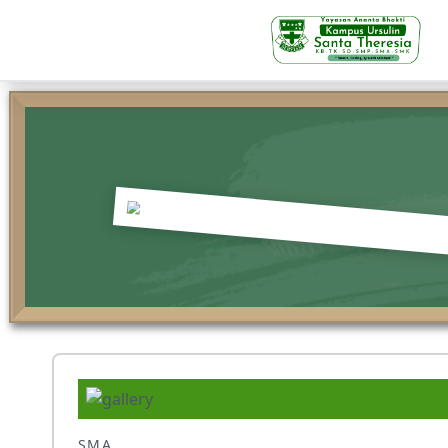
KB-TK
Beranda
Profil
Visi Misi & Nilai Servia
Struktur Organisasi
Fasilitas
Kegiatan Siswa
SMA