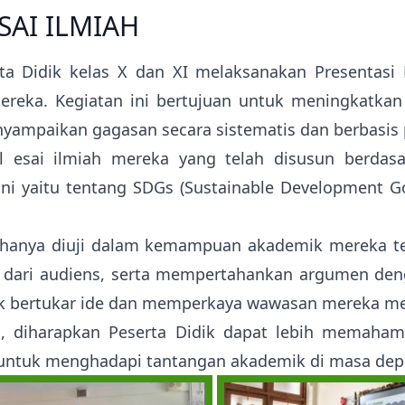
Kampus Ursulin Santa Theresia
Prestasi
Prestasi
SAI ILMIAH
Pelindung sekolah Santa
Ekstrakurikuler
Ekstrakurikuler
Theresia
ta Didik kelas X dan XI melaksanakan Presentasi 
Theresia dari kanak-kanak Yesus
Pengumuman Kelulusan SD
adalah Santa pelindung dari
ka. Kegiatan ini bertujuan untuk meningkatkan ke
Kampus Ursulin Santa Theresia
yampaikan gagasan secara sistematis dan berbasis p
 esai ilmiah mereka yang telah disusun berdasark
ini yaitu tentang SDGs (Sustainable Development
dak hanya diuji dalam kemampuan akademik mereka te
dari audiens, serta mempertahankan argumen denga
uk bertukar ide dan memperkaya wawasan mereka mela
ni, diharapkan Peserta Didik dapat lebih memaham
p untuk menghadapi tantangan akademik di masa dep