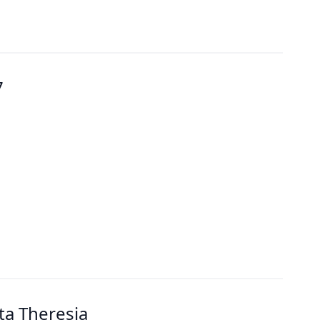
7
a Theresia