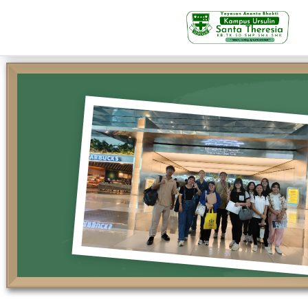
KB-TK
Beranda
Profil
Visi Misi & Nilai Servia
Struktur Organisasi
Fasilitas
Kegiatan Siswa