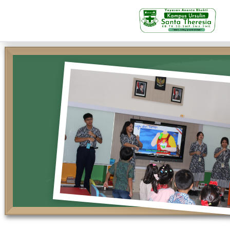
KB-TK
Beranda
Profil
Visi Misi & Nilai Servia
Struktur Organisasi
Fasilitas
Kegiatan Siswa