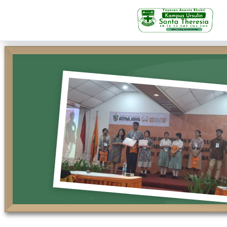
KB-TK
Beranda
Profil
Visi Misi & Nilai Servia
Struktur Organisasi
Fasilitas
Kegiatan Siswa