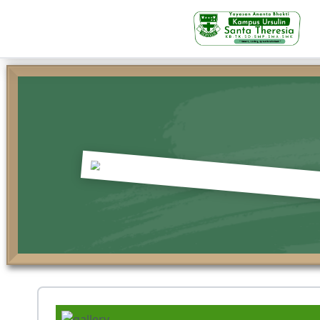
KB-TK
Beranda
Profil
Visi Misi & Nilai Servia
Struktur Organisasi
Fasilitas
Kegiatan Siswa