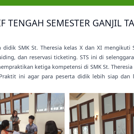
Kampus Ursulin Santa Theresia
Prestasi
Prestasi
Pelindung sekolah Santa
Ekstrakurikuler
Ekstrakurikuler
Theresia
IF TENGAH SEMESTER GANJIL T
Theresia dari kanak-kanak Yesus
Pengumuman Kelulusan SD
adalah Santa pelindung dari
Kampus Ursulin Santa Theresia
 didik SMK St. Theresia kelas X dan XI mengikuti 
iding, dan reservasi ticketing. STS ini di selengg
g mempraktikan ketiga kompetensi di SMK St. Theresia
aktit ini agar para peserta didik lebih siap dan l