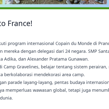
o France!
ti program internasional Copain du Monde di Pran
mereka dengan delegasi dari 24 negara. SMP Santa 
arta Adika, dan Alexander Pratama Gunawan.
i Camp Gravelines, belajar tentang sistem perairan
rta berkolaborasi mendekorasi area camp.
n parade layang-layang, pentas budaya internasiona
anya memperluas wawasan global, tetapi juga menumb
dunia.