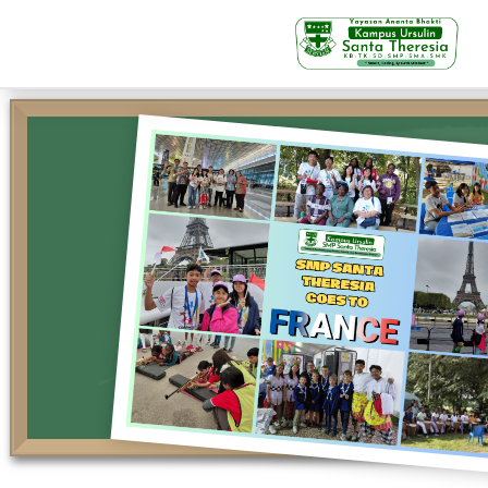
KB-TK
Beranda
Profil
Visi Misi & Nilai Servia
Struktur Organisasi
Fasilitas
Kegiatan Siswa