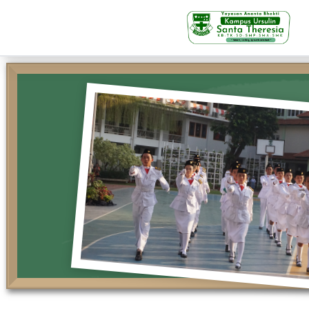
KB-TK
Beranda
Profil
Visi Misi & Nilai Servia
Struktur Organisasi
Fasilitas
Kegiatan Siswa