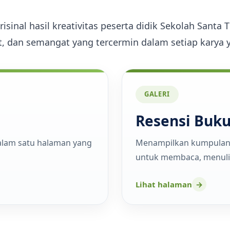
Pelindung sekolah Santa
Ekstrakurikuler
Ekstrakurikuler
Theresia
Theresia dari kanak-kanak Yesus
Pengumuman Kelulusan SD
inal hasil kreativitas peserta didik Sekolah Santa T
adalah Santa pelindung dari
Kampus Ursulin Santa Theresia
t, dan semangat yang tercermin dalam setiap karya y
GALERI
Resensi Buk
alam satu halaman yang
Menampilkan kumpulan r
untuk membaca, menulis
Lihat halaman
→