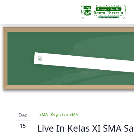
KB-TK
Beranda
Profil
Visi Misi & Nilai Servia
Struktur Organisasi
Dec
SMA, Kegiatan SMA
Fasilitas
15
Live In Kelas XI SMA S
Kegiatan Siswa