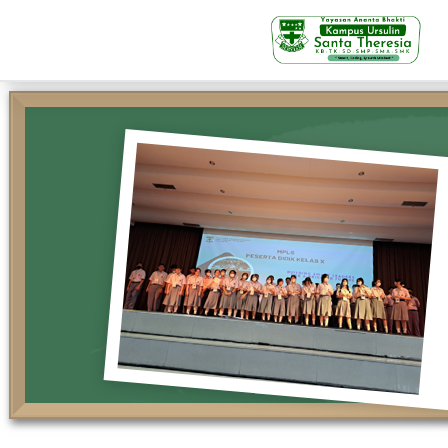
KB-TK
Beranda
Profil
Visi Misi & Nilai Servia
Struktur Organisasi
Fasilitas
Kegiatan Siswa