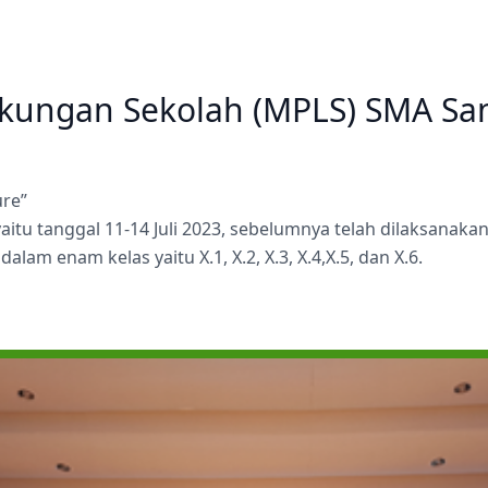
Kampus Ursulin Santa Theresia
Prestasi
Prestasi
Pelindung sekolah Santa
Ekstrakurikuler
Ekstrakurikuler
Theresia
Theresia dari kanak-kanak Yesus
Pengumuman Kelulusan SD
kungan Sekolah (MPLS) SMA San
adalah Santa pelindung dari
Kampus Ursulin Santa Theresia
ure”
aitu tanggal 11-14 Juli 2023, sebelumnya telah dilaksanak
alam enam kelas yaitu X.1, X.2, X.3, X.4,X.5, dan X.6.