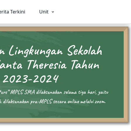
erita Terkini
Unit
 Lingkungan Sekolah
nta Theresia Tahun
ia
SMA
SMK
 2023-2024
026
Beranda
Beranda
Profil
Profil
ture” MPLS SMA dilaksanakan selama tiga hari, yaitu
rviam
Visi Misi & Nilai Serviam
Visi Misi & Nil
h dilaksanakan pra-MPLS secara online melalui zoom.
i
Struktur Organisasi
Struktur Organ
n
Fasilitas
Fasilitas
Kegiatan
Kegiatan