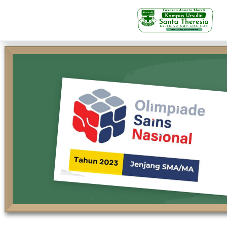
KB-TK
Beranda
Profil
Visi Misi & Nilai Servia
Struktur Organisasi
Fasilitas
Kegiatan Siswa
Prestasi