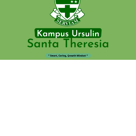
021-3844262, 021-3150179
Follow Us On
Santa Theresia Jakarta
© 2026 —