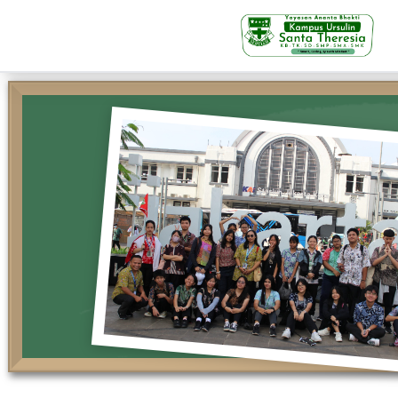
KB-TK
Beranda
Profil
Visi Misi & Nilai Servia
Struktur Organisasi
Fasilitas
Kegiatan Siswa