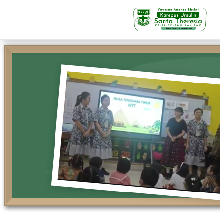
KB-TK
Beranda
Profil
Visi Misi & Nilai Servia
Struktur Organisasi
Fasilitas
Kegiatan Siswa