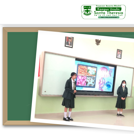
KB-TK
Beranda
Profil
Visi Misi & Nilai Servia
Struktur Organisasi
Fasilitas
Kegiatan Siswa