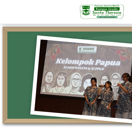
KB-TK
Beranda
Profil
Visi Misi & Nilai Servia
Struktur Organisasi
Fasilitas
Kegiatan Siswa