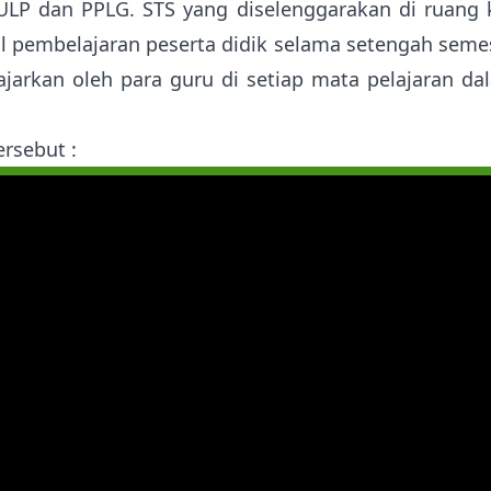
 ULP dan PPLG. STS yang diselenggarakan di ruang k
l pembelajaran peserta didik selama setengah semes
ajarkan oleh para guru di setiap mata pelajaran d
rsebut :