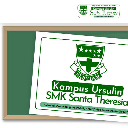
KB-TK
Beranda
Profil
Visi Misi & Nilai Servia
Struktur Organisasi
Fasilitas
Kegiatan Siswa