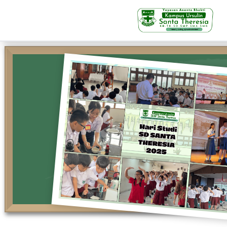
KB-TK
Beranda
Profil
Visi Misi & Nilai Servia
Struktur Organisasi
Fasilitas
Kegiatan Siswa
Prestasi