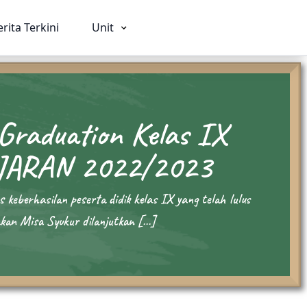
erita Terkini
Unit
Graduation Kelas IX
ia
SMA
SMK
JARAN 2022/2023
026
Beranda
Beranda
Profil
Profil
keberhasilan peserta didik kelas IX yang telah lulus
rviam
Visi Misi & Nilai Serviam
Visi Misi & Nil
an Misa Syukur dilanjutkan […]
i
Struktur Organisasi
Struktur Organ
n
Fasilitas
Fasilitas
Kegiatan
Kegiatan