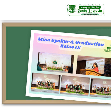
KB-TK
Beranda
Profil
Visi Misi & Nilai Servia
Struktur Organisasi
Fasilitas
Kegiatan Siswa