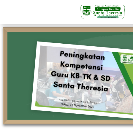
KB-TK
Beranda
Profil
Visi Misi & Nilai Servia
Struktur Organisasi
Fasilitas
Kegiatan Siswa