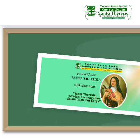
KB-TK
Beranda
Profil
Visi Misi & Nilai Servia
Struktur Organisasi
Fasilitas
Kegiatan Siswa