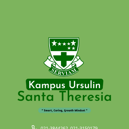
021-3844262, 021-3150179