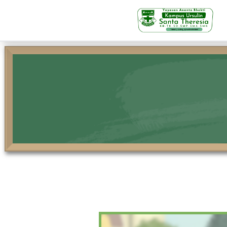
KB-TK
Beranda
Profil
Visi Misi & Nilai Servia
Struktur Organisasi
Fasilitas
Kegiatan Siswa
Prestasi