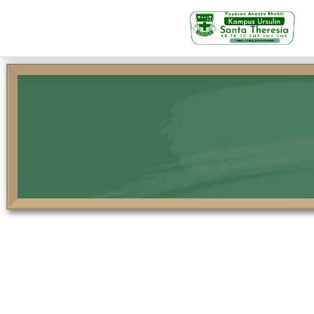
KB-TK
Beranda
Profil
Visi Misi & Nilai Servia
Struktur Organisasi
Fasilitas
Kegiatan Siswa
Prestasi