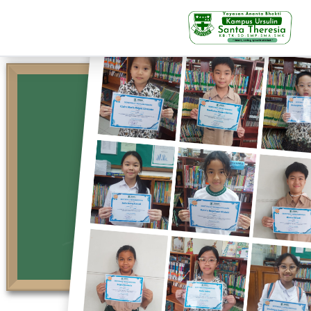
KB-TK
Beranda
Profil
Visi Misi & Nilai Servia
Struktur Organisasi
Fasilitas
Kegiatan Siswa