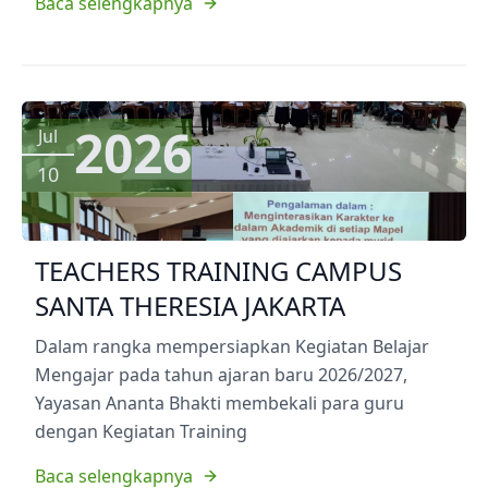
Baca selengkapnya
2026
Jul
10
TEACHERS TRAINING CAMPUS
SANTA THERESIA JAKARTA
Dalam rangka mempersiapkan Kegiatan Belajar
Mengajar pada tahun ajaran baru 2026/2027,
Yayasan Ananta Bhakti membekali para guru
dengan Kegiatan Training
Baca selengkapnya