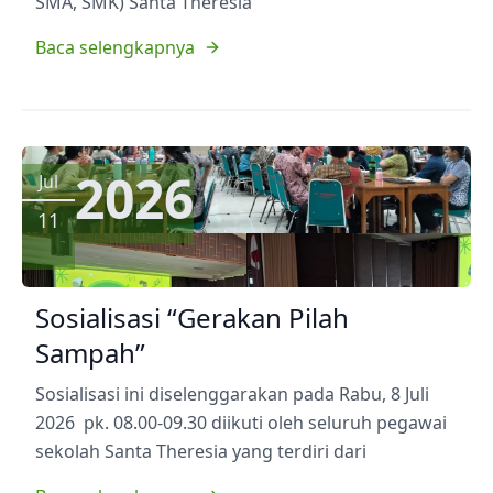
SMA, SMK) Santa Theresia
Baca selengkapnya
2026
Jul
11
Sosialisasi “Gerakan Pilah
Sampah”
Sosialisasi ini diselenggarakan pada Rabu, 8 Juli
2026 pk. 08.00-09.30 diikuti oleh seluruh pegawai
sekolah Santa Theresia yang terdiri dari