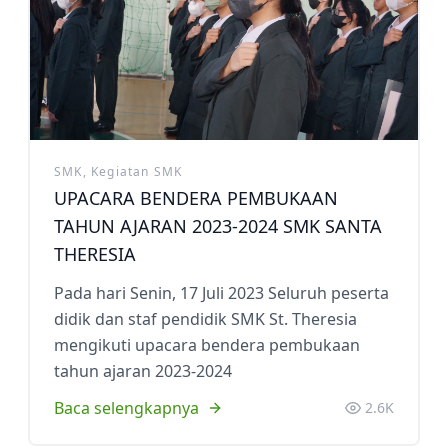
Pelindung sekolah Santa
Ekstrakurikuler
Ekstrakurikuler
Theresia
Theresia dari kanak-kanak Yesus
Pengumuman Kelulusan SD
adalah Santa pelindung dari
Kampus Ursulin Santa Theresia
SMK, Kegiatan SMK
UPACARA BENDERA PEMBUKAAN
TAHUN AJARAN 2023-2024 SMK SANTA
THERESIA
Pada hari Senin, 17 Juli 2023 Seluruh peserta
didik dan staf pendidik SMK St. Theresia
mengikuti upacara bendera pembukaan
tahun ajaran 2023-2024
Baca selengkapnya
2.6K