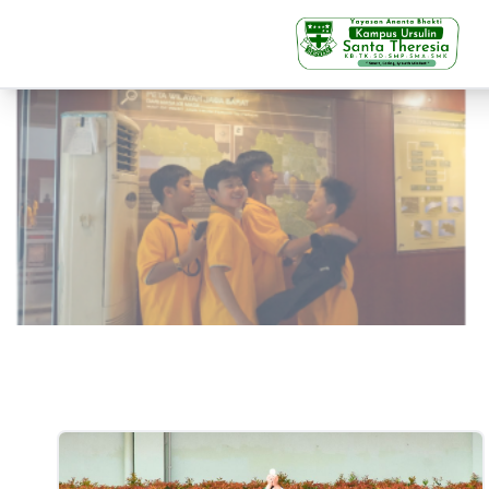
KB-TK
Beranda
Profil
Visi Misi & Nilai Servia
Struktur Organisasi
Fasilitas
Kegiatan Siswa
Prestasi