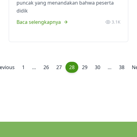
puncak yang menandakan bahwa peserta
didik
Baca selengkapnya
3.1K
evious
1
…
26
27
28
29
30
…
38
N