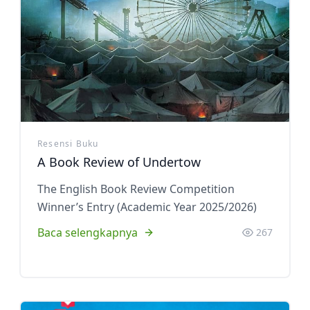
Pelindung sekolah Santa
Ekstrakurikuler
Ekstrakurikuler
Theresia
Theresia dari kanak-kanak Yesus
Pengumuman Kelulusan SD
adalah Santa pelindung dari
Kampus Ursulin Santa Theresia
Resensi Buku
A Book Review of Undertow
The English Book Review Competition
Winner’s Entry (Academic Year 2025/2026)
Baca selengkapnya
267