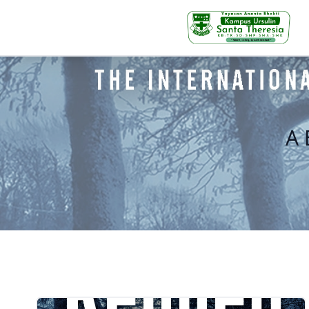
KB-TK
A 
Beranda
Profil
Visi Misi & Nilai Servia
Struktur Organisasi
Fasilitas
Kegiatan Siswa
Prestasi